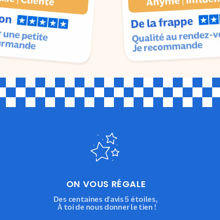
ON VOUS RÉGALE
Des centaines d'avis 5 étoiles,
À toi de nous donner le tien !