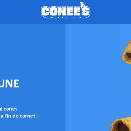
 UNE
ni cones
a fin de cornet :