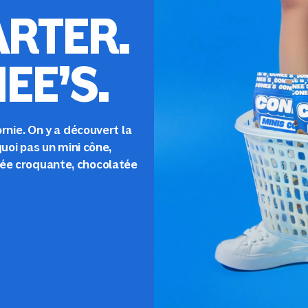
RTER.
EE’S.
ornie. On y a découvert la
quoi pas un mini cône,
hée croquante, chocolatée