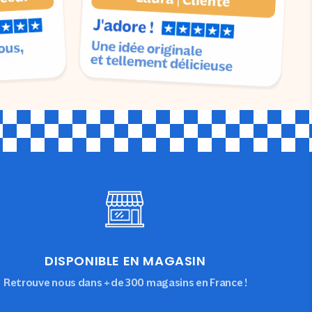
DISPONIBLE EN MAGASIN
Retrouve nous dans +de 300 magasins en France !