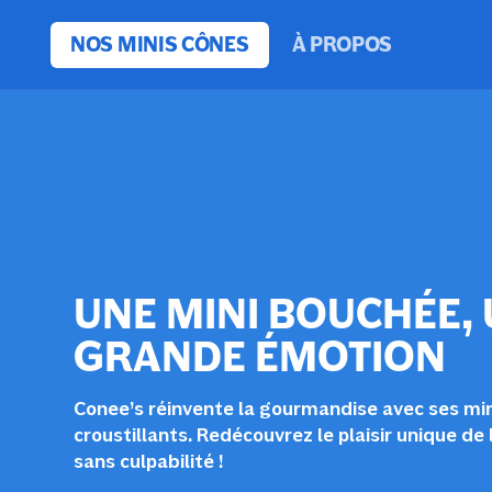
et
passer
NOS MINIS CÔNES
À PROPOS
au
contenu
UNE MINI BOUCHÉE,
GRANDE ÉMOTION
Conee’s réinvente la gourmandise avec ses mi
croustillants. Redécouvrez le plaisir unique de l
sans culpabilité !